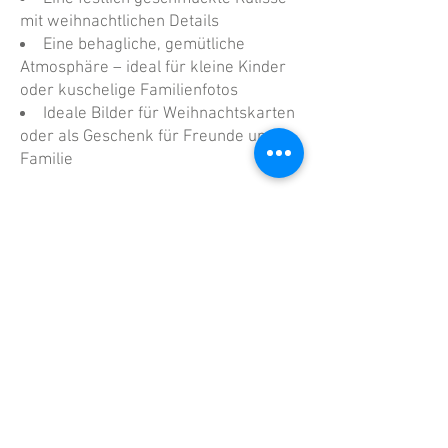
mit weihnachtlichen Details
Eine behagliche, gemütliche
Atmosphäre – ideal für kleine Kinder
oder kuschelige Familienfotos
Ideale Bilder für Weihnachtskarten
oder als Geschenk für Freunde und
Familie
Tipp: Bring deine schönsten
Weihnachtspullover oder festliche
Outfits mit,
um die Bilder noch persönlicher zu
gestalten!
TERMINE
Freitag 14. November von 13 bis 16 Uhr
Samstag 15. November von 10 bis 16 Uhr