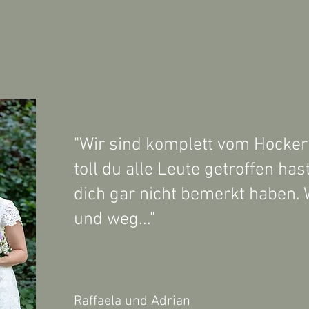
Kundenstimmen
"Wir sind komplett vom Hocker
toll du alle Leute getroffen has
dich gar nicht bemerkt haben. 
und weg..."
Raffaela und Adrian