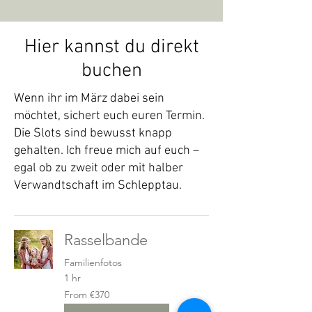
Hier kannst du direkt
buchen
Wenn ihr im März dabei sein
möchtet, sichert euch euren Termin.
Die Slots sind bewusst knapp
gehalten. Ich freue mich auf euch –
egal ob zu zweit oder mit halber
Verwandtschaft im Schlepptau.
Rasselbande
Familienfotos
1 hr
From
From €370
370
euros