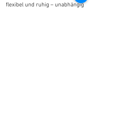
flexibel und ruhig – unabhängig
vom Wetter oder kleinen
Änderungen im Ablauf. Natürlich
prüfe ich im Vorfeld die
Wettervorhersage und schaue
mich nach einer Location um,
die auch bei Regen für euch
passt.
Wie können wir dich
anfragen?
Über das
Anfrageformular auf
der Webseite
. Erzählt mir gerne
ein wenig von euch und eurem
Tag. Ich könnt mir auch eine
Email senden oder anrufen.