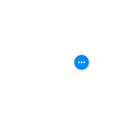
Daniela Rusch
Bundesstraße 63
6973 Höchst (A)
+43 (0) 650 5559455
foto@danielarusch.at
Impressum