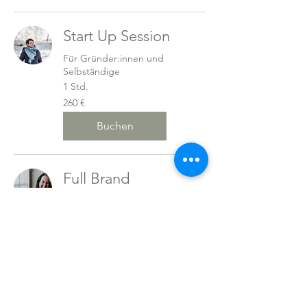
Start Up Session
Für Gründer:innen und
Selbständige
1 Std.
260
260 €
Euro
Buchen
Full Brand
Premiumpaket
Frische und aktuelle Fotos für
deinen Außenauftritt
2 Std.
480
480 €
Euro
Buchen